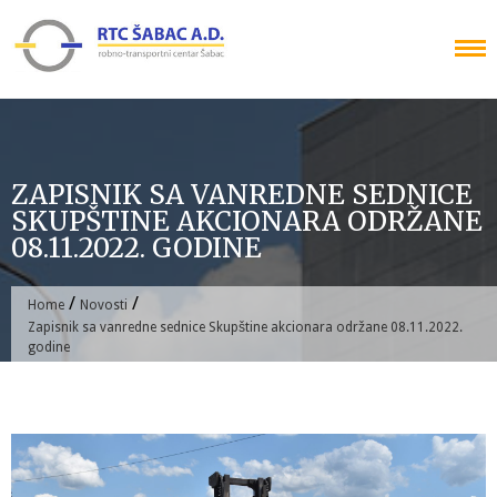
Skip
to
content
ZAPISNIK SA VANREDNE SEDNICE
SKUPŠTINE AKCIONARA ODRŽANE
08.11.2022. GODINE
/
/
Home
Novosti
Zapisnik sa vanredne sednice Skupštine akcionara održane 08.11.2022.
godine