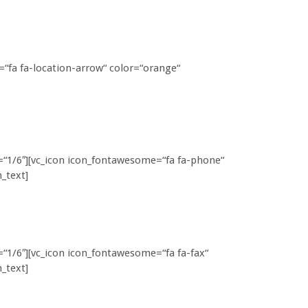
=“fa fa-location-arrow“ color=“orange“
h=“1/6″][vc_icon icon_fontawesome=“fa fa-phone“
_text]
=“1/6″][vc_icon icon_fontawesome=“fa fa-fax“
_text]