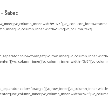
 – Šabac
ow_inner][vc_column_inner width=“1/6″][vc_icon icon_fontawesome
mn_inner][vc_column_inner width=“5/6″][vc_column_text]
vc_separator color=“orange“][vc_row_inner][vc_column_inner widt
enter“][/vc_column_inner][vc_column_inner width=“5/6″][vc_column
vc_separator color=“orange“][vc_row_inner][vc_column_inner width
enter“][/vc_column_inner][vc_column_inner width=“5/6″][vc_column