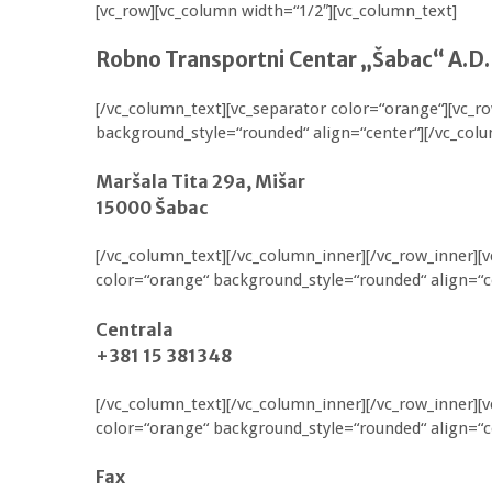
[vc_row][vc_column width=“1/2″][vc_column_text]
Robno Transportni Centar „Šabac“ A.D.
[/vc_column_text][vc_separator color=“orange“][vc_r
background_style=“rounded“ align=“center“][/vc_colu
Maršala Tita 29a, Mišar
15000 Šabac
[/vc_column_text][/vc_column_inner][/vc_row_inner][
color=“orange“ background_style=“rounded“ align=“c
Centrala
+381 15 381348
[/vc_column_text][/vc_column_inner][/vc_row_inner][
color=“orange“ background_style=“rounded“ align=“c
Fax