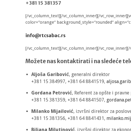
+381 15 381357
[/vc_column_text][/vc_column_inner][/vc_row_inner][
color=“orange“ background_style=“rounded“ align=“c
info@rtcsabac.rs
[/vc_column_text][/vc_column_inner][/vc_row_inner][
Možete nas kontaktirati i na sledeće tel
Aljoša Garibović
, generalni direktor
+381 15 384997, +381 64 8841519,
aljosa.gari
Gordana Petrović
, Referent za opšte i pravne
+381 15 381359, +381 64 8841507,
gordana.pe
Milanko Mijailović
, izvršni direktor za poslov
+381 15 381356, +381 64 8841431,
milanko.mij
Biljana Milutinović
, izvršni direktor za eko