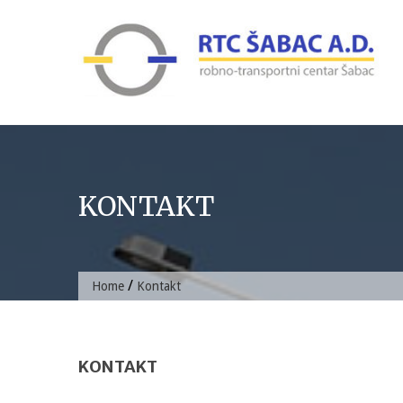
Skip
to
content
KONTAKT
/
Home
Kontakt
KONTAKT