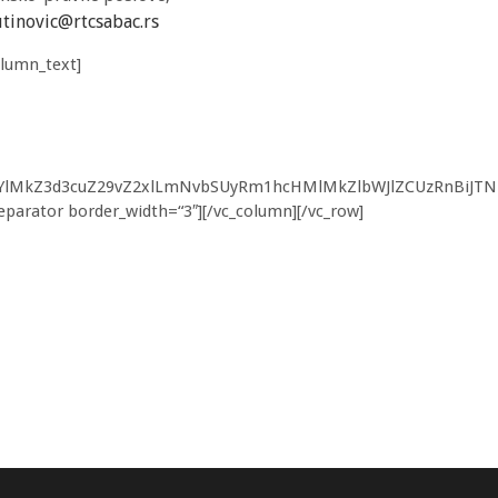
utinovic@rtcsabac.rs
olumn_text]
lMkYlMkZ3d3cuZ29vZ2xlLmNvbSUyRm1hcHMlMkZlbWJlZCUzRnB
separator border_width=“3″][/vc_column][/vc_row]