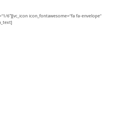
=“1/6″][vc_icon icon_fontawesome=“fa fa-envelope“
_text]