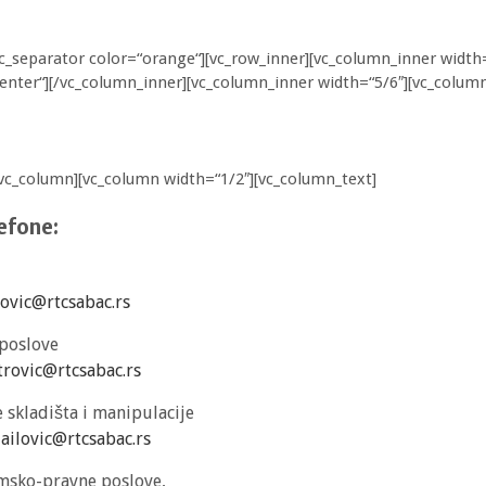
vc_separator color=“orange“][vc_row_inner][vc_column_inner width
enter“][/vc_column_inner][vc_column_inner width=“5/6″][vc_column
/vc_column][vc_column width=“1/2″][vc_column_text]
efone:
bovic@rtcsabac.rs
 poslove
trovic@rtcsabac.rs
e skladišta i manipulacije
ailovic@rtcsabac.rs
nomsko-pravne poslove
,