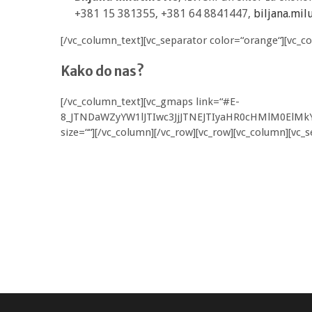
+381 15 381355, +381 64 8841447,
biljana.mil
[/vc_column_text][vc_separator color=“orange“][vc_c
Kako do nas?
[/vc_column_text][vc_gmaps link=“#E-
8_JTNDaWZyYW1lJTIwc3JjJTNEJTIyaHR0cHMlM0E
size=““][/vc_column][/vc_row][vc_row][vc_column][vc_