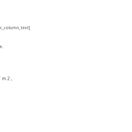
vc_column_text]
e.
 m 2 ,