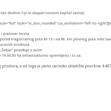
sko društvo čiji se ukupan osnovni kapital sastoji:
ize=“full“ style=“vc_box_rounded“ css_animation=“left-to-right“][
i pretovar tereta.
a, pored magistralnog puta M-19 i na 98. km plovnog puta reke Sav
acionih struktura.
r „Šabac“ poseduje u svom
e 19.00.00 ha infrastrukturno opremljeno i to sa:
prostora, a od toga je javno carinsko skladište površine 4.407