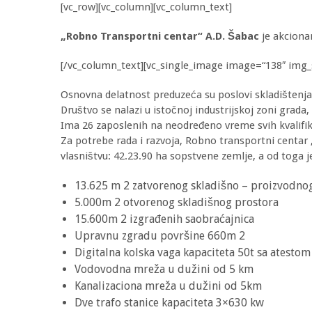
[vc_row][vc_column][vc_column_text]
„Robno Transportni centar“ A.D. Šabac
je akcionar
[/vc_column_text][vc_single_image image=“138″ img_s
Osnovna delatnost preduzeća su poslovi skladištenja 
Društvo se nalazi u istočnoj industrijskoj zoni grad
Ima 26 zaposlenih na neodređeno vreme svih kvalifik
Za potrebe rada i razvoja, Robno transportni centa
vlasništvu: 42.23.90 ha sopstvene zemlje, a od toga j
13.625 m 2 zatvorenog skladišno – proizvodnog 
5.000m 2 otvorenog skladišnog prostora
15.600m 2 izgrađenih saobraćajnica
Upravnu zgradu površine 660m 2
Digitalna kolska vaga kapaciteta 50t sa atestom
Vodovodna mreža u dužini od 5 km
Kanalizaciona mreža u dužini od 5km
Dve trafo stanice kapaciteta 3×630 kw