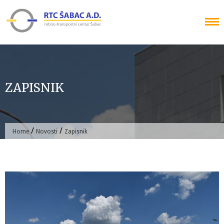
Skip
to
content
ZAPISNIK
/
/
Home
Novosti
Zapisnik