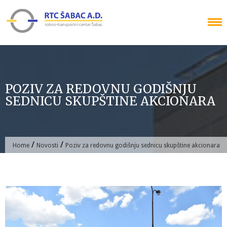
Skip
to
content
POZIV ZA REDOVNU GODIŠNJU
SEDNICU SKUPŠTINE AKCIONARA
/
/
Home
Novosti
Poziv za redovnu godišnju sednicu skupštine akcionara