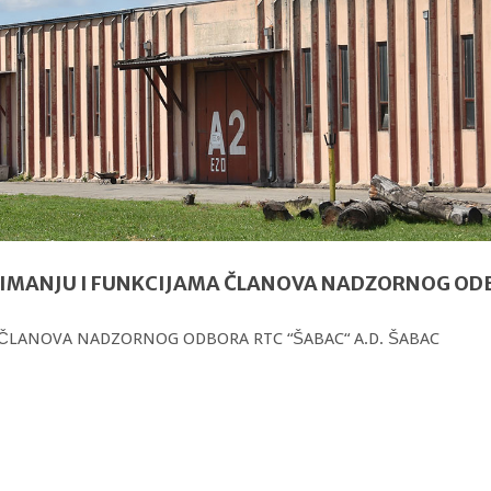
ZANIMANJU I FUNKCIJAMA ČLANOVA NADZORNOG OD
 ČLANOVA NADZORNOG ODBORA RTC “ŠABAC“ A.D. ŠABAC