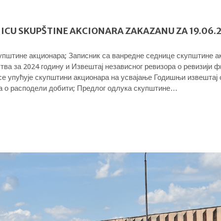
ICU SKUPŠTINE AKCIONARA ZAKAZANU ZA 19.06.2
упштине акционара; Записник са ванредне седнице скупштине ак
тва за 2024 годину и Извештај независног ревизора о ревизији 
 се упућује скупштини акционара на усвајање Годишњи извештај
ка о расподели добити; Предлог одлука скупштине…