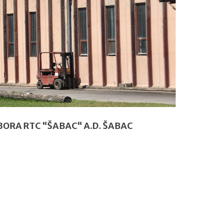
BORA RTC “ŠABAC“ A.D. ŠABAC