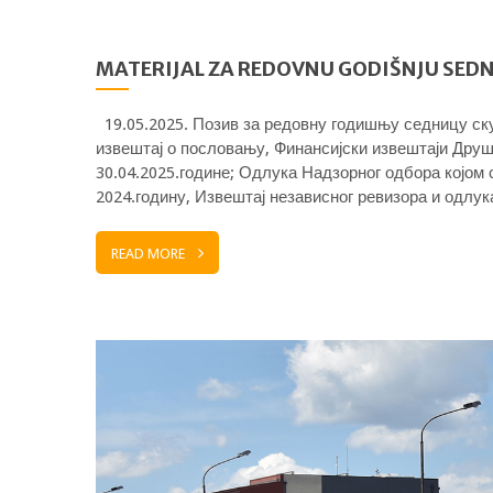
MATERIJAL ZA REDOVNU GODIŠNJU SEDN
19.05.2025. Позив за редовну годишњу седницу ск
извештај о пословању, Финансијски извештаји Друш
30.04.2025.године; Одлука Надзорног одбора којом
2024.годину, Извештај независног ревизора и одлу
READ MORE