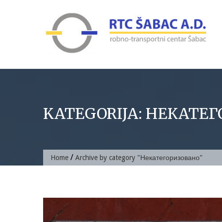
Skip
to
content
KATEGORIJA:
НЕКАТЕГ
/
Home
Archive by category "Некатегоризовано"