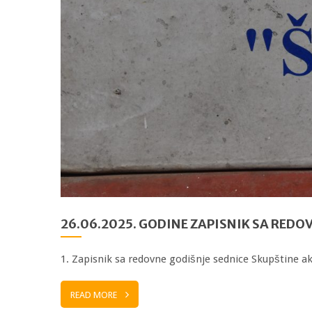
26.06.2025. GODINE ZAPISNIK SA RED
1. Zapisnik sa redovne godišnje sednice Skupštine a
READ MORE