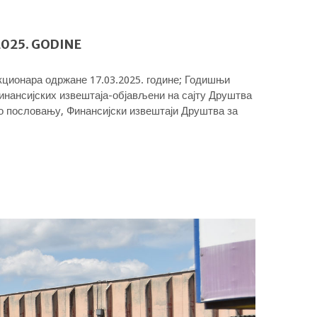
025. GODINE
ционара одржане 17.03.2025. године; Годишњи
финансијских извештаја-објављени на сајту Друштва
 о пословању, Финансијски извештаји Друштва за